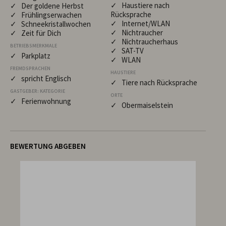
✓ Haustiere nach
✓ Der goldene Herbst
Rücksprache
✓ Frühlingserwachen
✓ Internet/WLAN
✓ Schneekristallwochen
✓ Nichtraucher
✓ Zeit für Dich
✓ Nichtraucherhaus
BETRIEBSMERKMALE
✓ SAT-TV
✓ Parkplatz
✓ WLAN
FREMDSPRACHEN
HAUSTIERE
✓ spricht Englisch
✓ Tiere nach Rücksprache
GASTGEBER: KATEGORIE
ORTE
✓ Ferienwohnung
✓ Obermaiselstein
BEWERTUNG ABGEBEN