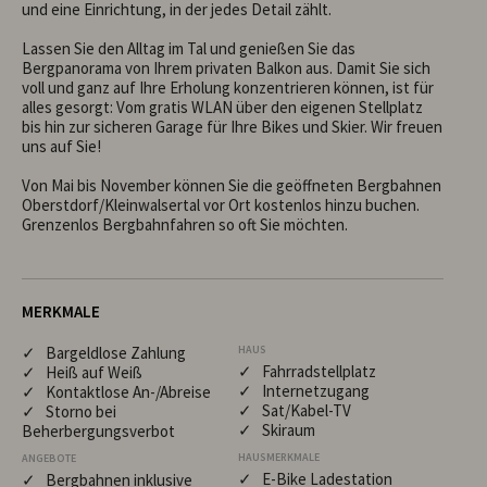
und eine Einrichtung, in der jedes Detail zählt.

Lassen Sie den Alltag im Tal und genießen Sie das 
Bergpanorama von Ihrem privaten Balkon aus. Damit Sie sich 
voll und ganz auf Ihre Erholung konzentrieren können, ist für 
alles gesorgt: Vom gratis WLAN über den eigenen Stellplatz 
bis hin zur sicheren Garage für Ihre Bikes und Skier. Wir freuen 
uns auf Sie!

Von Mai bis November können Sie die geöffneten Bergbahnen 
Oberstdorf/Kleinwalsertal vor Ort kostenlos hinzu buchen. 
Grenzenlos Bergbahnfahren so oft Sie möchten.
MERKMALE
✓ Bargeldlose Zahlung
HAUS
✓ Fahrradstellplatz
✓ Heiß auf Weiß
✓ Internetzugang
✓ Kontaktlose An-/Abreise
✓ Sat/Kabel-TV
✓ Storno bei
✓ Skiraum
Beherbergungsverbot
HAUSMERKMALE
ANGEBOTE
✓ E-Bike Ladestation
✓ Bergbahnen inklusive