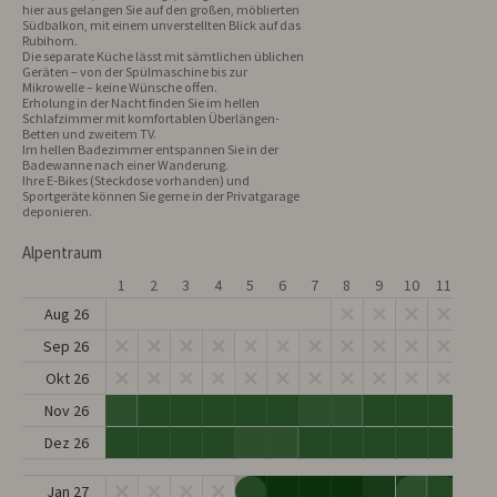
hier aus gelangen Sie auf den großen, möblierten 
Südbalkon, mit einem unverstellten Blick auf das 
Rubihorn. 

Die separate Küche lässt mit sämtlichen üblichen 
Geräten – von der Spülmaschine bis zur 
Mikrowelle – keine Wünsche offen. 

Erholung in der Nacht finden Sie im hellen 
Schlafzimmer mit komfortablen Überlängen-
Betten und zweitem TV. 

Im hellen Badezimmer entspannen Sie in der 
Badewanne nach einer Wanderung.

Ihre E-Bikes (Steckdose vorhanden) und 
Sportgeräte können Sie gerne in der Privatgarage 
deponieren.
Alpentraum
1
2
3
4
5
6
7
8
9
10
11
12
Aug 26
Sep 26
Okt 26
Nov 26
Dez 26
Jan 27