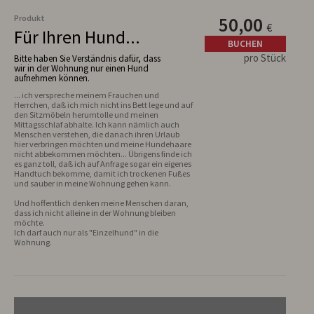
Produkt
50,00
€
Für Ihren Hund...
BUCHEN
pro Stück
Bitte haben Sie Verständnis dafür, dass
wir in der Wohnung nur einen Hund
aufnehmen können.
... ich verspreche meinem Frauchen und 
Herrchen, daß ich mich nicht ins Bett lege und auf 
den Sitzmöbeln herumtolle und meinen 
Mittagsschlaf abhalte. Ich kann nämlich auch 
Menschen verstehen, die danach ihren Urlaub 
hier verbringen möchten und meine Hundehaare 
nicht abbekommen möchten... Übrigens finde ich 
es ganz toll, daß ich auf Anfrage sogar ein eigenes 
Handtuch bekomme, damit ich trockenen Fußes 
Und hoffentlich denken meine Menschen daran, 
dass ich nicht alleine in der Wohnung bleiben 
möchte.

Ich darf auch nur als "Einzelhund" in die 
Wohnung.