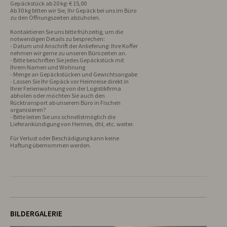
Gepäckstück ab 20 kg: € 15,00

Ab 30 kg bitten wir Sie, Ihr Gepäck bei uns im Büro 
zu den Öffnungszeiten abzuholen. 

Kontaktieren Sie uns bitte frühzeitig, um die 
notwendigen Details zu besprechen: 

- Datum und Anschrift der Anlieferung: Ihre Koffer 
nehmen wir gerne zu unseren Bürozeiten an.

- Bitte beschriften Sie jedes Gepäckstück mit 
Ihrem Namen und Wohnung

- Menge an Gepäckstücken und Gewichtsangabe

- Lassen Sie Ihr Gepäck vor Heimreise direkt in 
Ihrer Ferienwohnung von der Logistikfirma 
abholen oder möchten Sie auch den 
Rücktransport ab unserem Büro in Fischen 
organisieren?

- Bitte leiten Sie uns schnellstmöglich die 
Lieferankündigung von Hermes, dhl, etc. weiter.

Für Verlust oder Beschädigung kann keine 
Haftung übernommen werden. 

BILDERGALERIE