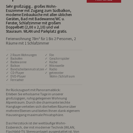
Sehr großzügig... großes Wohn-
Esszimmer mit Zugang zum Südbalkon,
moderne Einbauküche mit allen üblichen
Geräten, Bad mit Badewanne/WC u.
Fenster, Schlafzimmer mit großem
Doppelbett (2,00 x 2,10) und viel
Stauraum. WLAN und Parkplatz gratis.
Ferienwohnung 78m² für 1 Bis 2 Personen, 2
Räume mit 1 Schlafzimmer
✓ 2 Raum Wohnungen
✓ Fön
✓ Backofen
✓ Geschirrspüler
✓ Badewanne
✓ Küche
✓ Balkon
✓ Mikrowelle
✓ Bandscheibenmatratzen
✓ Radio
✓ CD-Player
✓ getrennter
✓ DVD-Player
Wohn-/Schlafraum
✓ Fernseher
Ihr Rückzugsort mit Panoramablick: 

Erleben Sie erholsame Tage in unserer 
großzügigen, ruhig gelegenen Wohnung 
Alpentraum. Durch die charmante leichte 
Hanglage verteilen sich die hellen Räume über 
mehrere Ebenen und bieten Ihnen dank eigenem 
Hauseingang maximale Privatsphäre.

Das Herzstück ist der weitläufige Wohn-
Essbereich, der mit moderner Technik (WLAN, 
Flachbild-TV, Stereoanlage) ausgestattet ist. Von 