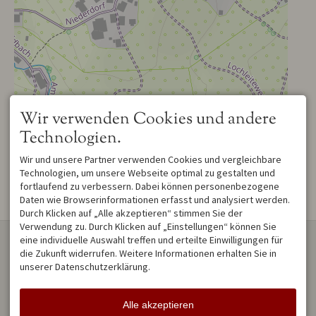
Wir verwenden Cookies und andere
Technologien.
Leaflet
| Map data © OpenStreetMap contributors
GNC9QdzWOEKHI6T2fK5
Wir und unsere Partner verwenden Cookies und vergleichbare
Technologien, um unsere Webseite optimal zu gestalten und
fortlaufend zu verbessern. Dabei können personenbezogene
Daten wie Browserinformationen erfasst und analysiert werden.
Durch Klicken auf „Alle akzeptieren“ stimmen Sie der
Verwendung zu. Durch Klicken auf „Einstellungen“ können Sie
KONTAKT
eine individuelle Auswahl treffen und erteilte Einwilligungen für
die Zukunft widerrufen. Weitere Informationen erhalten Sie in
unserer Datenschutzerklärung.
Ferienwohnung Alpentraum
Uta Klein
Niederdorf 26
Alle akzeptieren
87538 Obermaiselstein