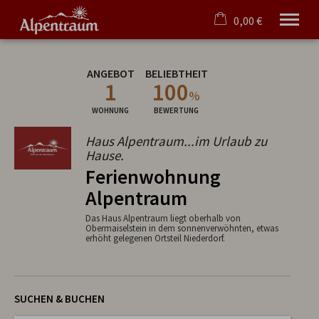
0,00 €
×
Willkommen
Warenkorb ist leer
ANGEBOT
BELIEBTHEIT
Ferienwohnung
1
100
Angebote
%
Obermaiselstein
WOHNUNG
BEWERTUNG
Service
Haus Alpentraum...im Urlaub zu
Hause.
Tel.
08326 384 31 36
Ferienwohnung
Alpentraum
Das Haus Alpentraum liegt oberhalb von
Obermaiselstein in dem sonnenverwöhnten, etwas
erhöht gelegenen Ortsteil Niederdorf.
SUCHEN & BUCHEN