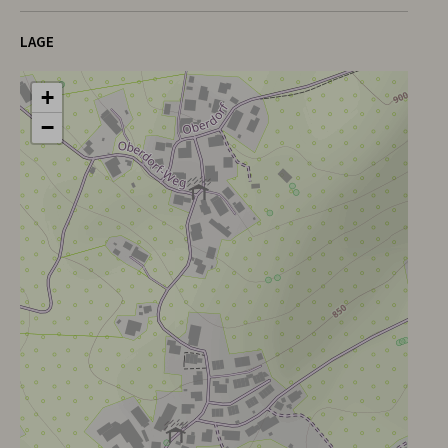
LAGE
+
−