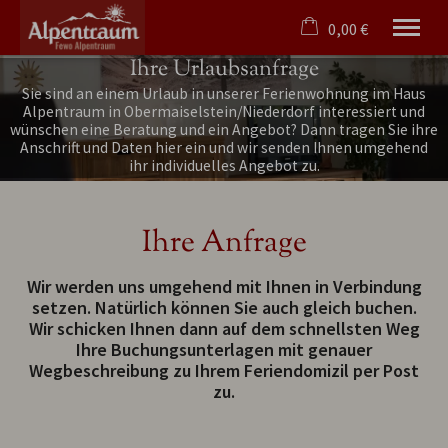
0,00 €
Ihre Urlaubsanfrage
×
Ohne Zeitraum
Warenkorb ist leer
Sie sind an einem Urlaub in unserer Ferienwohnung im Haus
Alpentraum in Obermaiselstein/Niederdorf interessiert und
Beliebige Personenzahl
wünschen eine Beratung und ein Angebot? Dann tragen Sie ihre
Anschrift und Daten hier ein und wir senden Ihnen umgehend
ihr individuelles Angebot zu.
Willkommen
Ferienwohnung
Ihre Anfrage
Angebote
Obermaiselstein
Wir werden uns umgehend mit Ihnen in Verbindung
Service
setzen. Natürlich können Sie auch gleich buchen.
Wir schicken Ihnen dann auf dem schnellsten Weg
Tel.
08326 384 31 36
Ihre Buchungsunterlagen mit genauer
Wegbeschreibung zu Ihrem Feriendomizil per Post
zu.