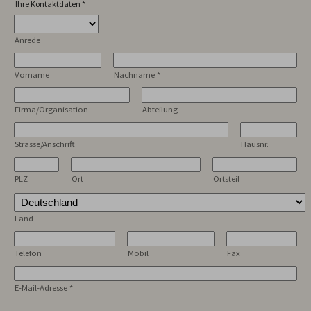
Ihre Kontaktdaten
*
Anrede
Vorname
Nachname
*
Firma/Organisation
Abteilung
Strasse/Anschrift
Hausnr.
PLZ
Ort
Ortsteil
Land
Telefon
Mobil
Fax
E-Mail-Adresse
*